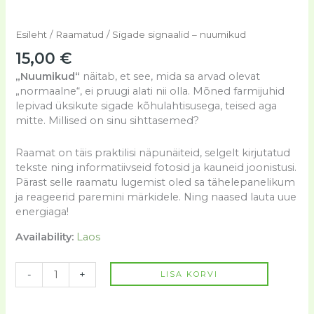
Esileht
/
Raamatud
/ Sigade signaalid – nuumikud
15,00
€
„Nuumikud“
näitab, et see, mida sa arvad olevat
„normaalne“, ei pruugi alati nii olla. Mõned farmijuhid
lepivad üksikute sigade kõhulahtisusega, teised aga
mitte. Millised on sinu sihttasemed?
Raamat on täis praktilisi näpunäiteid, selgelt kirjutatud
tekste ning informatiivseid fotosid ja kauneid joonistusi.
Pärast selle raamatu lugemist oled sa tähelepanelikum
ja reageerid paremini märkidele. Ning naased lauta uue
energiaga!
Availability:
Laos
-
+
LISA KORVI