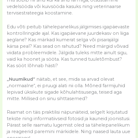
mis sobib nii sinu kui ka sinu farmiga, otsustamine
vedelsööda või kuivsööda kasuks ning veterinaarse
tervisestrateegia koostamine.
Edu võti peitub tähelepanelikus jälgimises igapäevaste
kontrollringide ajal. Kas igapäevane juurdekasv on liiga
aeglane? Kas märkad kumerat selga või pisarajälgi
kärsa peal? Kas sead on rahutud? Need märgid võivad
viidata probleemidele. Jälgida tuleks mitte ainult sigu,
vaid ka hoonet ja sööta. Kas tunned tuuletõmbust?
Kas sööt lõhnab hästi?
„Nuumikud“
näitab, et see, mida sa arvad olevat
„normaalne“, ei pruugi alati nii olla. Mõned farmijuhid
lepivad üksikute sigade kõhulahtisusega, teised aga
mitte. Millised on sinu sihttasemed?
Raamat on täis praktilisi näpunäiteid, selgelt kirjutatud
tekste ning informatiivseid fotosid ja kauneid joonistusi.
Pärast selle raamatu lugemist oled sa tähelepanelikum
ja reageerid paremini märkidele. Ning naased lauta uue