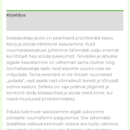
Kirjeldus
Lisainfo
Seakasvataja jaoks on peamised prioriteedid kasvu
kiirus ja sööda efektiivne kasutamine. Kuid
nuumseakasvatuse juhtimine tähendab palju enamat
kui lihtsalt hea sööda pakkumist. Tervislike ja rahulike
sigade kasvatamine on vähemalt sama oluline ning
loomakasvataja saab neid aspekte suures osas ise
mõjutada. Tema eesmärk ei ole lihtsalt nuumsead
„pidada“, vaid saada nad võimalikult kiiresti ja tõhusalt
sobiva kaaluni. Selleks on vaja pidevat jälgimist ja
kontrolli: leida kitsaskohad ja siluda need enne, kui
need muutuvad probleemideks.
Eduka tulemuse saavutamine algab juba enne
põrsaste nuumafarmi paigutamist. See tähendab
teadlikke valikuid eelnevalt: sobiva sea tüübi valimine,